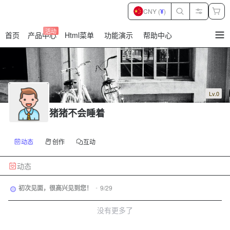
CNY (
¥
)
活动
首页
产品中心
Html菜单
功能演示
帮助中心
暂
无
菜
单
项
Lv.0
猪猪不会睡着
动态
创作
互动
动态
初次见面，很高兴见到您！
•
9/29
没有更多了