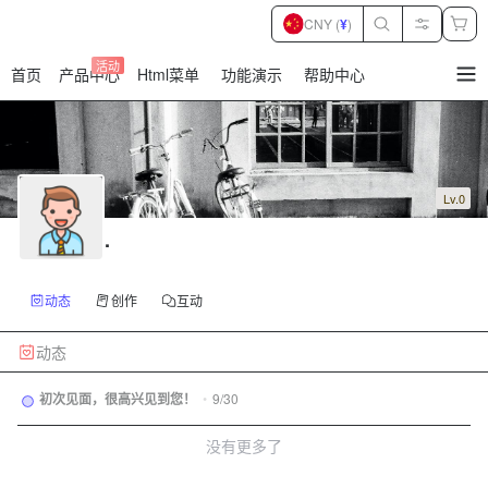
CNY (
¥
)
活动
首页
产品中心
Html菜单
功能演示
帮助中心
暂
无
菜
单
项
Lv.0
.
动态
创作
互动
动态
初次见面，很高兴见到您！
•
9/30
没有更多了