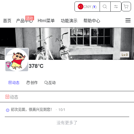
CNY (
¥
)
活动
首页
产品中心
Html菜单
功能演示
帮助中心
暂
无
菜
单
项
Lv.0
378℃
动态
创作
互动
动态
初次见面，很高兴见到您！
•
10/1
没有更多了