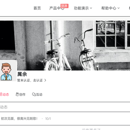
优惠
首页
产品中心
功能演示
帮助中心
属余
暂未认证，去认证
动态
创作
互动
动态
初次见面，很高兴见到您！
•
10/1