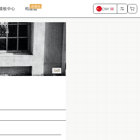
非常夯
模板中心
构建器
CNY (
¥
)
Lv.0