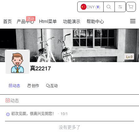
CNY (
¥
)
活动
首页
产品中心
Html菜单
功能演示
帮助中心
暂
无
菜
单
项
Lv.0
真22217
动态
创作
互动
动态
初次见面，很高兴见到您！
•
10/1
没有更多了