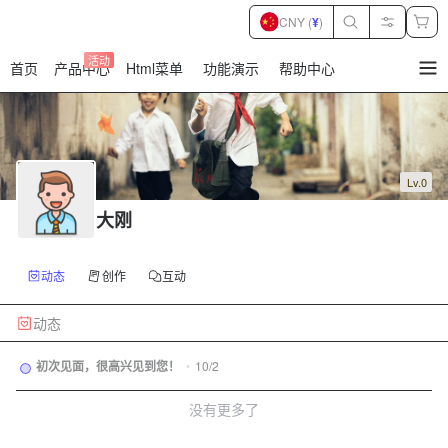
CNY (
¥
)
活动
首页
产品中心
Html菜单
功能演示
帮助中心
暂
无
菜
单
项
Lv.0
大刚
动态
创作
互动
动态
初次见面，很高兴见到您！
•
10/2
没有更多了