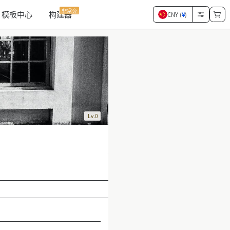
非常夯
模板中心
构建器
CNY (
¥
)
Lv.0