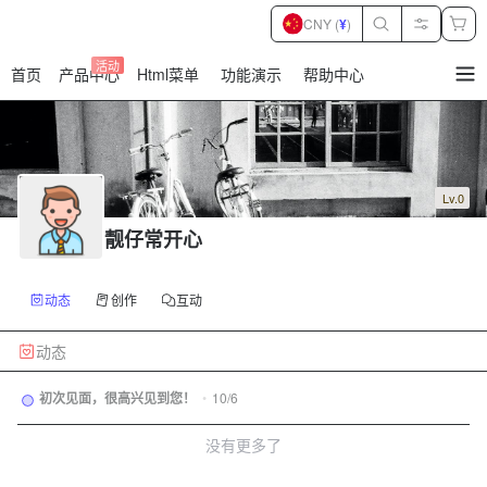
CNY (
¥
)
活动
首页
产品中心
Html菜单
功能演示
帮助中心
暂
无
菜
单
项
Lv.0
靓仔常开心
动态
创作
互动
动态
初次见面，很高兴见到您！
•
10/6
没有更多了