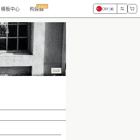
非常夯
模板中心
构建器
CNY (
¥
)
Lv.0