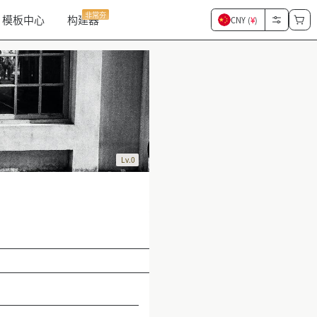
非常夯
模板中心
构建器
CNY (
¥
)
Lv.0