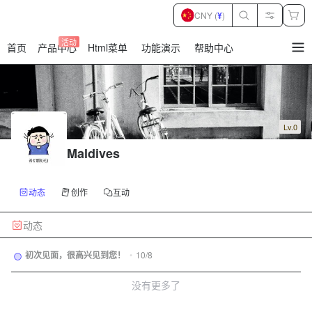
CNY (
¥
)
活动
首页
产品中心
Html菜单
功能演示
帮助中心
暂
无
菜
单
项
Lv.0
Maldives
动态
创作
互动
动态
初次见面，很高兴见到您！
•
10/8
没有更多了