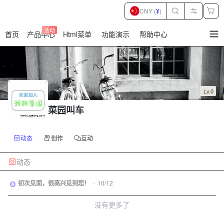
CNY (
¥
)
活动
首页
产品中心
Html菜单
功能演示
帮助中心
暂
无
菜
单
项
Lv.0
菜园叫车
动态
创作
互动
动态
初次见面，很高兴见到您！
•
10/12
没有更多了