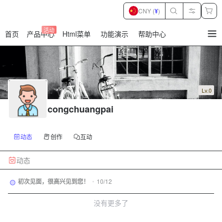
CNY (
¥
)
活动
首页
产品中心
Html菜单
功能演示
帮助中心
暂
无
菜
单
项
Lv.0
congchuangpai
动态
创作
互动
动态
初次见面，很高兴见到您！
•
10/12
没有更多了