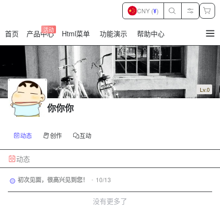
CNY (
¥
)
活动
首页
产品中心
Html菜单
功能演示
帮助中心
暂
无
菜
单
项
Lv.0
你你你
动态
创作
互动
动态
初次见面，很高兴见到您！
•
10/13
没有更多了