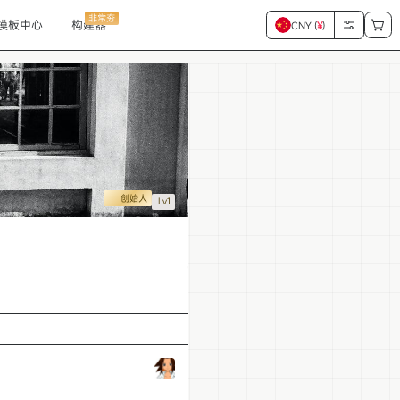
非常夯
模板中心
构建器
CNY (
¥
)
创始人
Lv.1