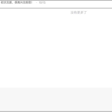
初次见面，很高兴见到您！
•
10/13
没有更多了