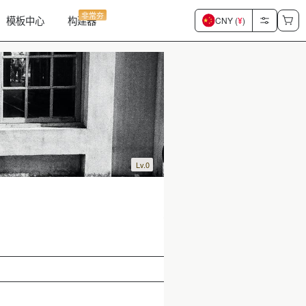
非常夯
模板中心
构建器
CNY (
¥
)
Lv.0