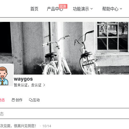
优惠
首页
产品中心
功能演示
帮助中心
waygos
暂未认证，去认证
动态
创作
互动
态
次见面，很高兴见到您！
•
10/14