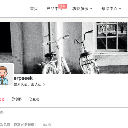
优惠
首页
产品中心
功能演示
帮助中心
erpseek
暂未认证，去认证
动态
创作
互动
态
次见面，很高兴见到您！
•
10/15