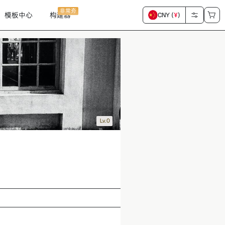
非常夯
模板中心
构建器
CNY (
¥
)
Lv.0