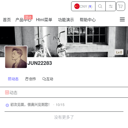
CNY (
¥
)
活动
首页
产品中心
Html菜单
功能演示
帮助中心
暂
无
菜
单
项
Lv.0
JUN22283
动态
创作
互动
动态
初次见面，很高兴见到您！
•
10/15
没有更多了