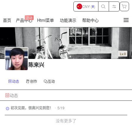
CNY (
¥
)
活动
首页
产品中心
Html菜单
功能演示
帮助中心
暂
无
菜
单
项
Lv.0
陈来兴
动态
创作
互动
动态
初次见面，很高兴见到您！
•
5/19
没有更多了