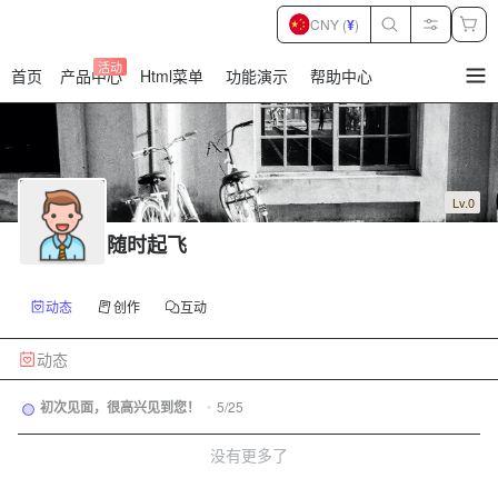
CNY (
¥
)
活动
首页
产品中心
Html菜单
功能演示
帮助中心
暂
无
菜
单
项
Lv.0
随时起飞
动态
创作
互动
动态
初次见面，很高兴见到您！
•
5/25
没有更多了