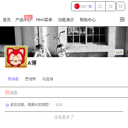
CNY (
¥
)
活动
首页
产品中心
Html菜单
功能演示
帮助中心
暂
无
菜
单
项
Lv.0
A博
动态
创作
互动
动态
初次见面，很高兴见到您！
•
5/25
没有更多了