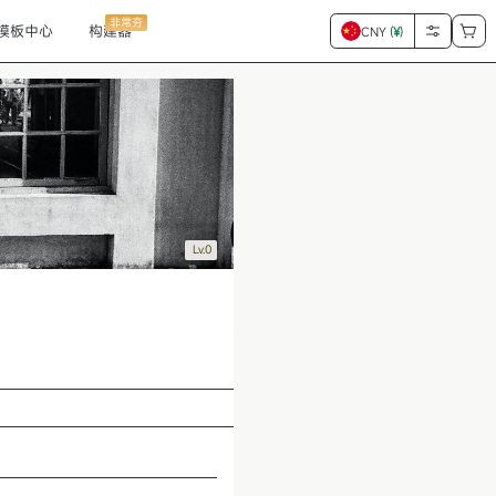
非常夯
模板中心
构建器
CNY (
¥
)
Lv.0