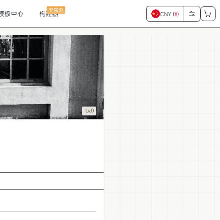
非常夯
模板中心
构建器
CNY (
¥
)
Lv.0