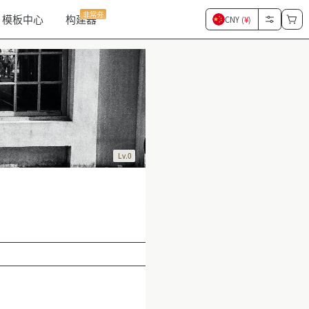
非常夯
模板中心
构建器
CNY (
¥
)
Lv.0