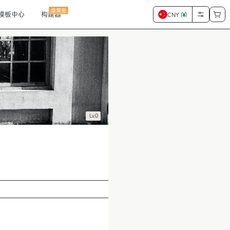
非常夯
模板中心
构建器
CNY (
¥
)
Lv.0