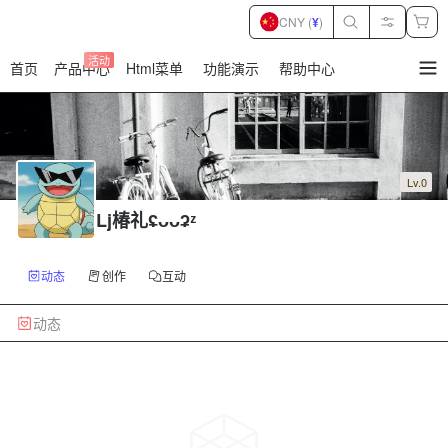
CNY (
¥
)
活动
首页
产品中心
Html菜单
功能演示
帮助中心
暂
无
菜
单
项
Lv.0
Lj椿礼ʢᴗᴗʡᶻ
动态
创作
互动
动态