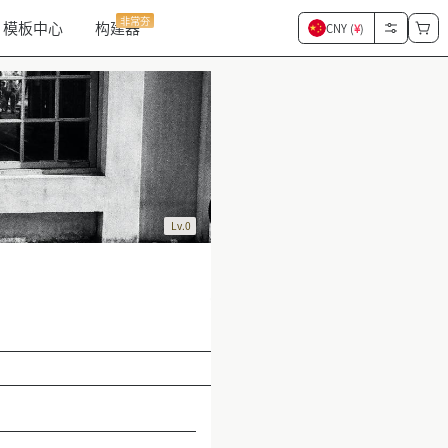
非常夯
模板中心
构建器
CNY (
¥
)
Lv.0