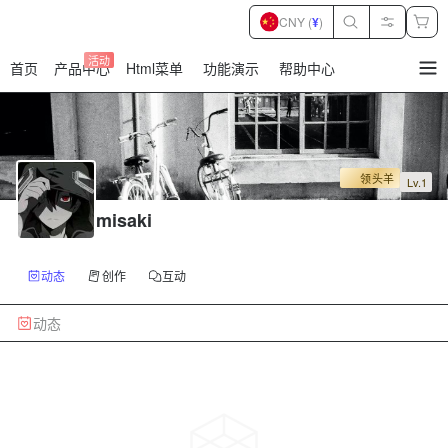
CNY (
¥
)
活动
首页
产品中心
Html菜单
功能演示
帮助中心
暂
无
菜
单
项
领头羊
Lv.1
misaki
动态
创作
互动
动态