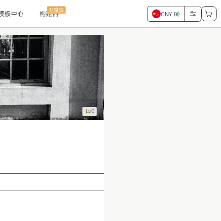
非常夯
模板中心
构建器
CNY (
¥
)
Lv.0