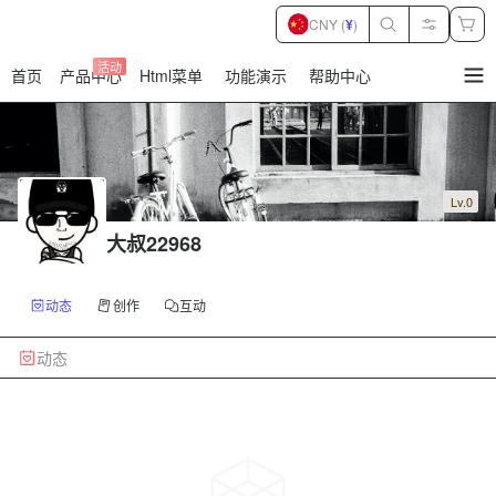
CNY (
¥
)
活动
首页
产品中心
Html菜单
功能演示
帮助中心
暂
无
菜
单
项
Lv.0
大叔22968
动态
创作
互动
动态