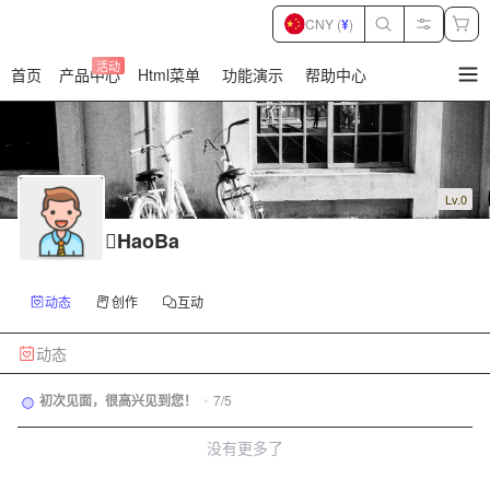
CNY (
¥
)
活动
首页
产品中心
Html菜单
功能演示
帮助中心
暂
无
菜
单
项
Lv.0
HaoBa
动态
创作
互动
动态
初次见面，很高兴见到您！
•
7/5
没有更多了