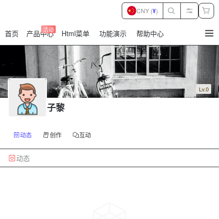
CNY (
¥
)
活动
首页
产品中心
Html菜单
功能演示
帮助中心
暂
无
菜
单
项
Lv.0
子黎
动态
创作
互动
动态