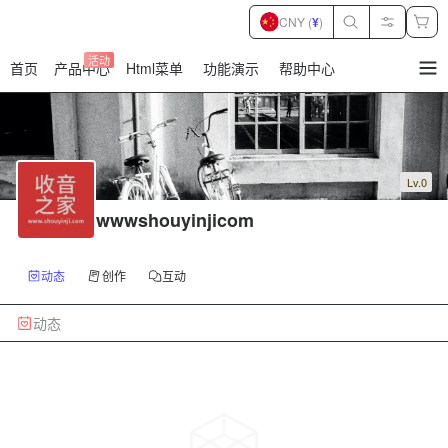
CNY (
¥
)
活动
首页
产品中心
Html菜单
功能演示
帮助中心
暂
无
菜
单
项
Lv.0
wwwshouyinjicom
动态
创作
互动
动态