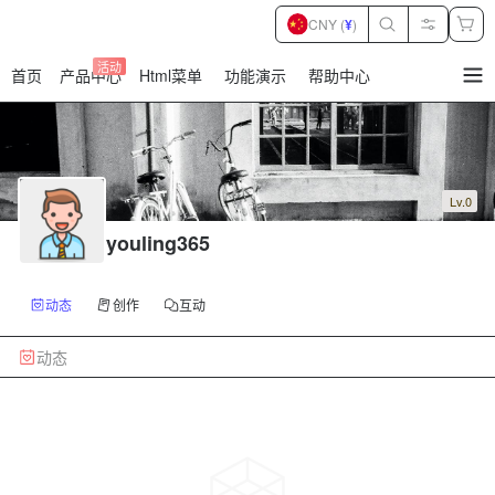
CNY (
¥
)
活动
首页
产品中心
Html菜单
功能演示
帮助中心
暂
无
菜
单
项
Lv.0
youling365
动态
创作
互动
动态