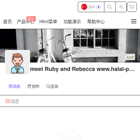
CNY (
¥
)
活动
首页
产品中心
Html菜单
功能演示
帮助中心
暂
无
菜
单
项
Lv.0
meet Ruby and Rebecca www.halal-poi
sk.ru
动态
创作
互动
动态