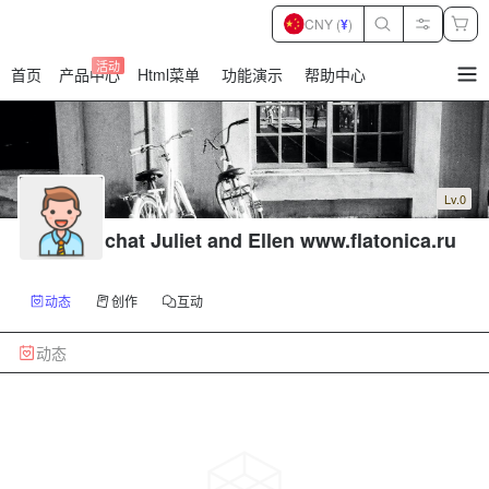
CNY (
¥
)
活动
首页
产品中心
Html菜单
功能演示
帮助中心
暂
无
菜
单
项
Lv.0
chat Juliet and Ellen www.flatonica.ru
动态
创作
互动
动态