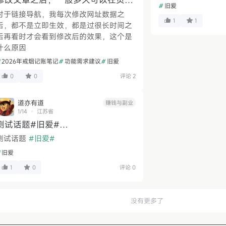
#
旧爱
上显示
对于链接导航，我每次修改网址数据之
1
1
后，都不是立即生效，都是过很长时间之
后再看时才会看到修改后的效果，这个是
什么原因
2026年戒烟记账笔记
#
功能需求建议
#
旧爱
0
0
评论 2
道亦有道
赚钱与副业
1/14
江苏省
测试话题#旧爱#…
测试话题
#旧爱#
旧爱
1
0
评论 0
没有更多了