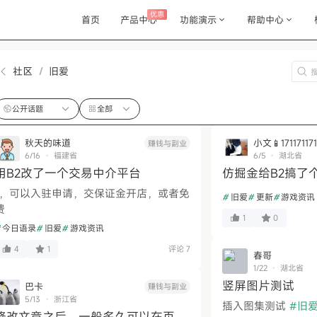
优惠
首页
产品中心
功能演示
帮助中心
社区
/
旧爱
公开话题
全部
秋天的味道
小文📱171171171
赚钱与副业
6/16
福建省
6/5
湖北省
用B2改了一个交易中介平台
仿掘金给B2搞了
1，可以入驻申请，交保证金开店，或者免
#
旧爱
#
更新
#
游戏资讯
费
1
0
今日语录
#
旧爱
#
游戏资讯
4
1
评论 7
春哥
1/22
湖北省
竖屏图片测试
巴卡
赚钱与副业
5/13
浙江省
插入图集测试
#旧爱
修改文章之后，一般多久可以在页面