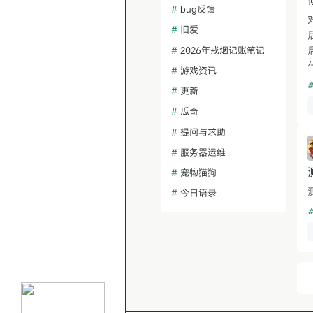
#
bug反馈
#
旧爱
#
2026年戒烟记账笔记
#
游戏资讯
#
#
更新
#
瓜奇
#
提问与求助
#
服务器运维
#
宠物猫狗
#
今日语录
#
#
热帖话题讨论
#
冥想与正念
#
建站问题排查
#
功能需求建议
#
AI绘画与设计