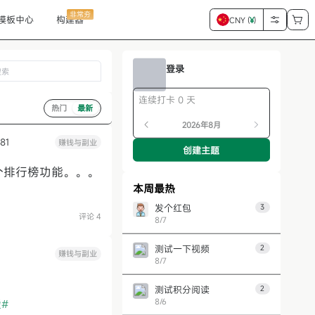
非常夯
模板中心
构建器
CNY (
¥
)
登录
连续打卡 0 天
热门
最新
2026年8月
81
赚钱与副业
创建主题
个排行榜功能。。。
本周最热
发个红包
3
评论 4
8/7
测试一下视频
2
赚钱与副业
8/7
测试积分阅读
2
8/6
#