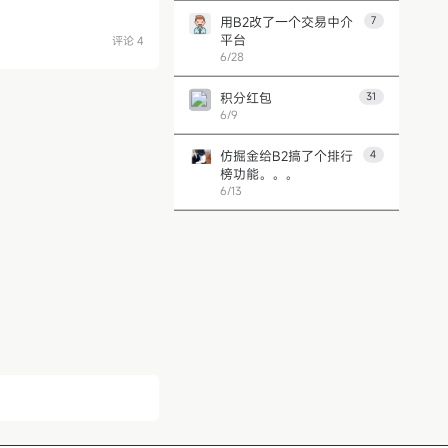
用B2改了一个交易中介
7
平台
评论 4
6/28
积分红包
31
6/9
仿掘金给B2搞了个排行
4
榜功能。。。
6/13
第 1 页
上一页
下一页