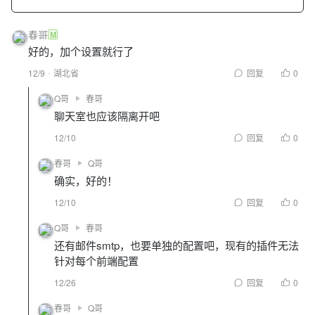
春哥
M
好的，加个设置就行了
12/9
湖北省
回复
0
Q哥
春哥
聊天室也应该隔离开吧
12/10
回复
0
春哥
Q哥
确实，好的！
12/10
回复
0
Q哥
春哥
还有邮件smtp，也要单独的配置吧，现有的插件无法
针对每个前端配置
12/26
回复
0
春哥
Q哥