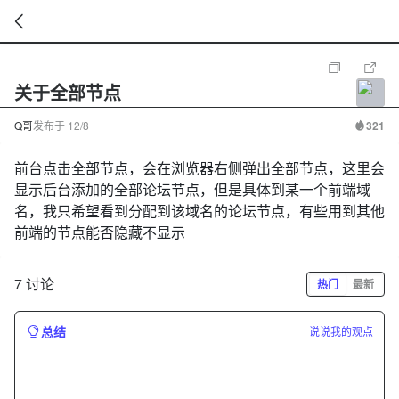
暂
无
关于全部节点
菜
单
项
Q哥
发布于
12/8
321
前台点击全部节点，会在浏览器右侧弹出全部节点，这里会
显示后台添加的全部论坛节点，但是具体到某一个前端域
名，我只希望看到分配到该域名的论坛节点，有些用到其他
前端的节点能否隐藏不显示
7 讨论
热门
最新
总结
说说我的观点