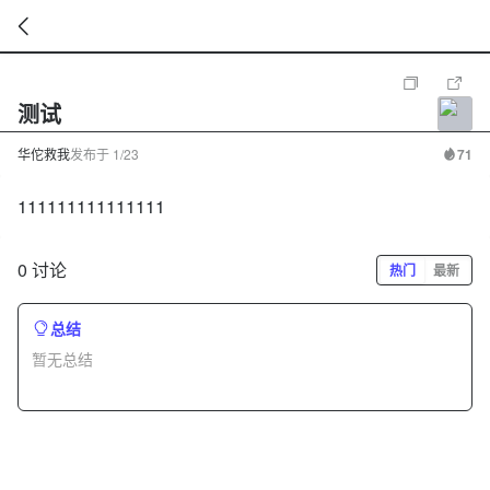
暂
无
测试
菜
单
项
华佗救我
发布于
1/23
71
111111111111111
0 讨论
热门
最新
总结
暂无总结