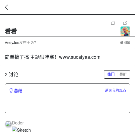
暂
无
看看
菜
单
项
AndyJoe
发布于
2/7
450
简单搞了搞 主题很哇塞！www.sucaiyaa.com
2 讨论
热门
最新
总结
说说我的观点
Deder