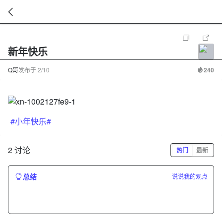
暂
无
新年快乐
菜
单
项
Q哥
发布于
2/10
240
#小年快乐#
2 讨论
热门
最新
总结
说说我的观点