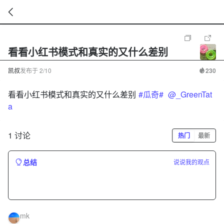
暂
无
看看小红书模式和真实的又什么差别
菜
单
项
凯叔
发布于
2/10
230
看看小红书模式和真实的又什么差别
#瓜奇#
@_GreenTat
a
1 讨论
热门
最新
总结
说说我的观点
mk