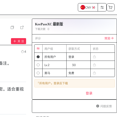
CNY (
¥
)
KeePassXC 最新版
下载次数
0
评分
预览
关 注
用户组
获取方式
状态
4
所有用户
登录
全备注。
Lv.2
30
黑马
免费
「所有用户」
登录后下载
密。适合重视
登录
问题反馈