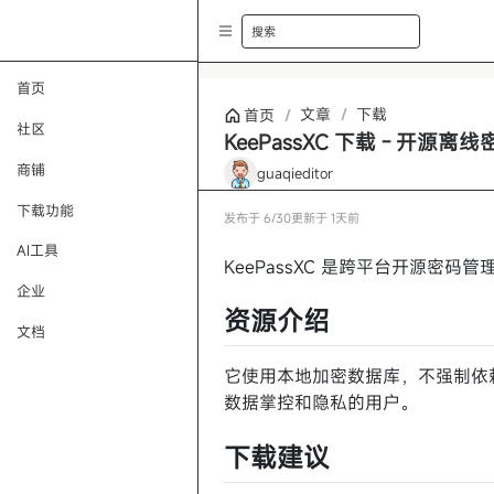
搜索
首页
文章
/
下载
首页
/
社区
KeePassXC 下载 - 开源离
商铺
guaqieditor
下载功能
发布于
6/30
更新于
1天前
AI工具
KeePassXC 是跨平台开源密码
企业
资源介绍
文档
它使用本地加密数据库，不强制依
数据掌控和隐私的用户。
下载建议