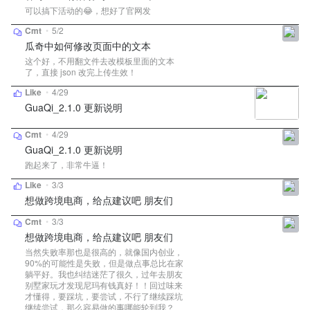
可以搞下活动的😂，想好了官网发
Cmt
•
5/2
瓜奇中如何修改页面中的文本
这个好，不用翻文件去改模板里面的文本
了，直接 json 改完上传生效！
Like
•
4/29
GuaQi_2.1.0 更新说明
Cmt
•
4/29
GuaQi_2.1.0 更新说明
跑起来了，非常牛逼！
Like
•
3/3
想做跨境电商，给点建议吧 朋友们
Cmt
•
3/3
想做跨境电商，给点建议吧 朋友们
当然失败率那也是很高的，就像国内创业，
90%的可能性是失败，但是做点事总比在家
躺平好。我也纠结迷茫了很久，过年去朋友
别墅家玩才发现尼玛有钱真好！！回过味来
才懂得，要踩坑，要尝试，不行了继续踩坑
继续尝试，那么容易做的事哪能轮到我？