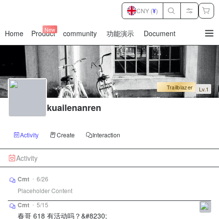
CNY (
¥
)
New
Home
Product
community
功能演示
Document
暂
无
菜
单
项
Trailblazer
Lv.1
kuailenanren
Activity
Create
Interaction
Activity
Cmt
•
6/26
Placeholder Content
Cmt
•
5/15
春哥 618 有活动吗？&#8230;