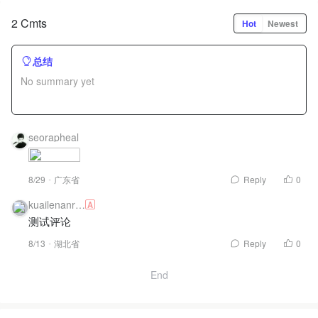
2 Cmts
Hot
Newest
总结
No summary yet
seorapheal
8/29
广东省
Reply
0
kuailenanre
A
n
测试评论
8/13
湖北省
Reply
0
End