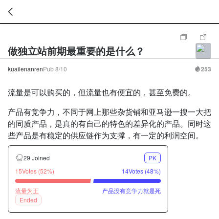
暂
无
做独立站前期最重要的是什么？
菜
单
项
kuailenanren
Pub
8/10
253
流量是可以购买的，但流量也有便宜的，甚至免费的。
产品有竞争力，不同于网上那些杂货铺和亚马逊一搜一大把
的同质产品，是真的有自己的特色的差异化的产品。同时这
些产品是有稳定的供应链作为支撑，有一定的利润空间。
29 Joined
PK
15Votes (52%)
14Votes (48%)
流量为王
产品没有竞争力就是死
Ended