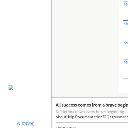
All success comes from a brave begi
Not letting down every brave beginning
About
Help Documentation
FAQ
agreement
联系我们