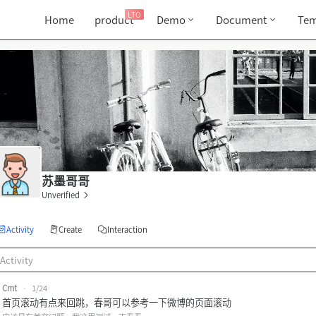
LTO
Home
product
Demo
Document
Tem
苏墨哥哥
Unverified
Activity
Create
Interaction
Activity
Cmt
•
1/24
首页滚动有点来回跳，春哥可以参考一下微博的页面滚动