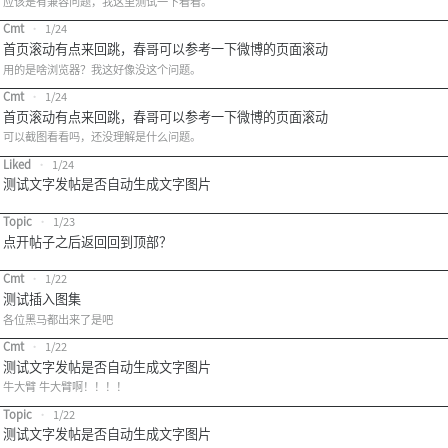
应该是有兼容问题，我这里测试一下看看。
Cmt
•
1/24
首页滚动有点来回跳，春哥可以参考一下微博的页面滚动
用的是啥浏览器？我这好像没这个问题。
Cmt
•
1/24
首页滚动有点来回跳，春哥可以参考一下微博的页面滚动
可以截图看看吗，还没理解是什么问题。
Liked
•
1/24
测试文字发帖是否自动生成文字图片
Topic
•
1/23
点开帖子之后返回回到顶部？
Cmt
•
1/22
测试插入图集
各位黑马都出来了是吧
Cmt
•
1/22
测试文字发帖是否自动生成文字图片
牛大臂 牛大臂啊！！！！
Topic
•
1/22
测试文字发帖是否自动生成文字图片