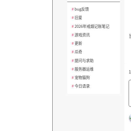
#
bug反馈
#
旧爱
#
2026年戒烟记账笔记
#
游戏资讯
#
更新
#
瓜奇
#
提问与求助
#
服务器运维
1
#
宠物猫狗
#
今日语录
#
热帖话题讨论
#
冥想与正念
#
建站问题排查
#
功能需求建议
#
AI绘画与设计