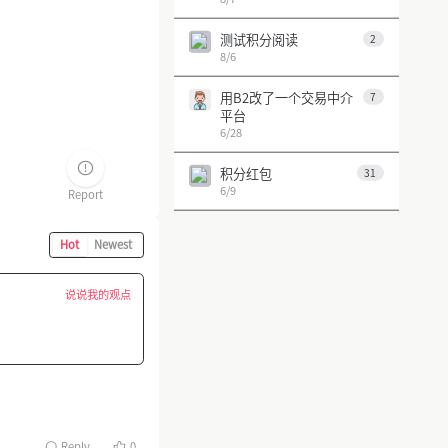
测试积分阅读
2
8/6
用B2改了一个交易中介
7
平台
6/28
积分红包
31
6/9
Report
第 1 页
上一页
下一页
Hot
Newest
说说我的观点
Reply
0