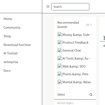
Search
Home
Recommended
All
boards
Community
Money &amp; Side H
Shop
ustle
Product Feedback
Download function
General Chat
AI Toolset
AI Tools &amp; Auto
enterprise
mation
Web &amp; SEO
Docs
Plants &amp; Pets
Mental &amp; Relax
All
Hot
All hot topics