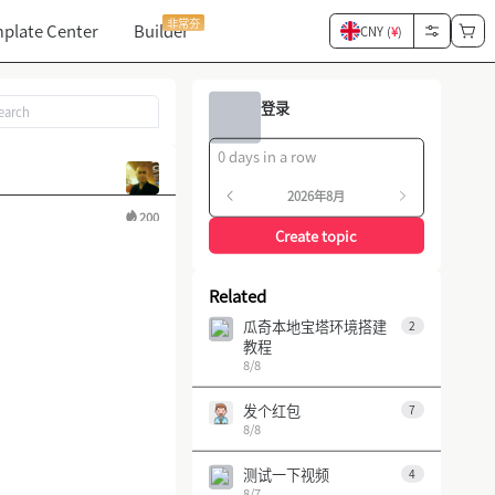
非常夯
plate Center
Builder
CNY (
¥
)
登录
0 days in a row
2026年8月
200
Create topic
Related
瓜奇本地宝塔环境搭建
2
教程
8/8
发个红包
7
8/8
测试一下视频
4
8/7