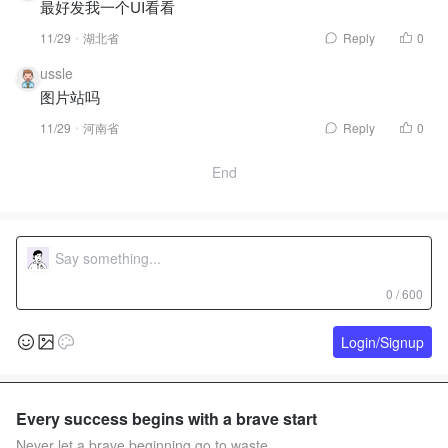
最好发我一个UI看看
11/29
湖北省
Reply
0
ussle
图片站吗
11/29
河南省
Reply
0
End
0 / 600
Login/Signup
Every success begins with a brave start
Never let a brave beginning go to waste