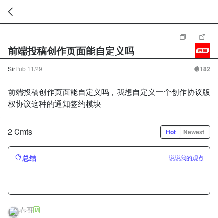
暂
无
前端投稿创作页面能自定义吗
菜
单
项
Sir
Pub
11/29
182
前端投稿创作页面能自定义吗，我想自定义一个创作协议版
权协议这种的通知签约模块
2 Cmts
Hot
Newest
总结
说说我的观点
春哥
M