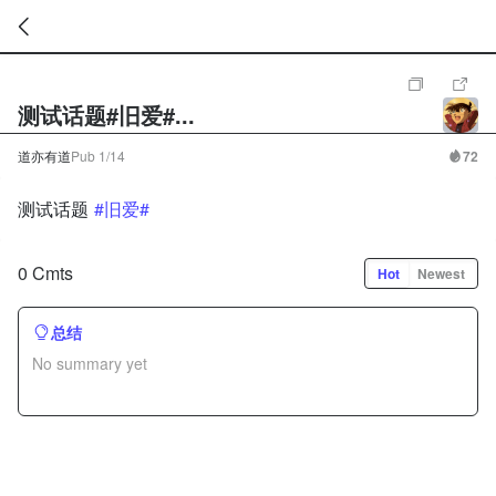
暂
无
测试话题#旧爱#...
菜
单
项
道亦有道
Pub
1/14
72
测试话题
#旧爱#
0 Cmts
Hot
Newest
总结
No summary yet