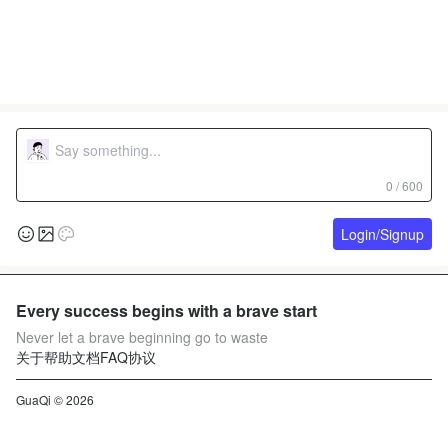
0 / 600
Login/Signup
Every success begins with a brave start
Never let a brave beginning go to waste
关于
帮助文档
FAQ
协议
GuaQi © 2026