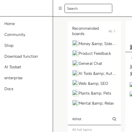
Search
Home
Recommended
All
boards
Community
Money &amp; Side H
Shop
ustle
Product Feedback
Download function
..
General Chat
AI Toolset
AI Tools &amp; Auto
enterprise
mation
Web &amp; SEO
Docs
Plants &amp; Pets
Mental &amp; Relax
All
Hot
All hot topics