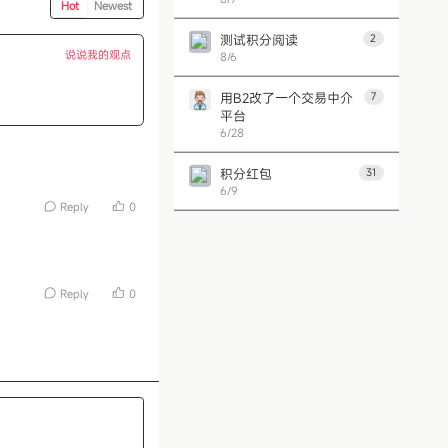
Hot
Newest
测试积分阅读
2
说说我的观点
8/6
用B2改了一个交易中介
7
平台
6/28
积分红包
31
6/9
Reply
0
第 1 页
上一页
下一页
Reply
0