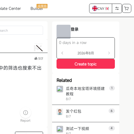
非常夯
late Center
Builder
CNY (
¥
)
登录
0 days in a row
2026年8月
317
Create topic
中的筛选也搜索不出
Related
瓜奇本地宝塔环境搭建
1
教程
8/7
发个红包
6
8/7
Report
测试一下视频
4
8/7