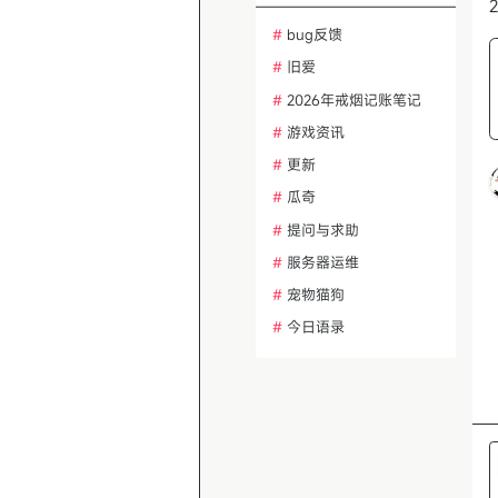
2
#
bug反馈
#
旧爱
#
2026年戒烟记账笔记
#
游戏资讯
#
更新
#
瓜奇
#
提问与求助
#
服务器运维
#
宠物猫狗
#
今日语录
#
热帖话题讨论
#
冥想与正念
#
建站问题排查
#
功能需求建议
#
AI绘画与设计