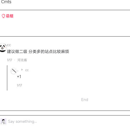
 Cmts
总结
cc
建议做二级 分类多的站点比较麻烦
1/17
河北省
..
cc
+1
1/17
End